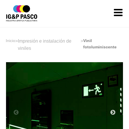
Inicio
Vinil
>
Impresión e instalación de
>
fotoluminiscente
viniles