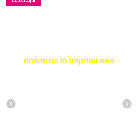
Cotiza aquí
Tú lo imaginas y
nosotros lo imprimimos
Calidad
garantizada
Colores fieles, cortes precisos y
acabados impecables.