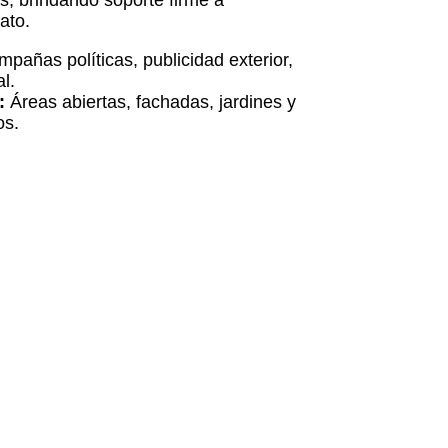
es, brindando soporte firme a
ato.
pañas políticas, publicidad exterior,
l.
s:
Áreas abiertas, fachadas, jardines y
os.