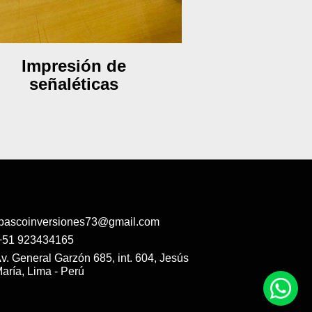
Impresión de
Impre
señaléticas
pascoinversiones73@gmail.com
+51 923434165
v. General Garzón 685, int. 604, Jesús
aría, Lima - Perú