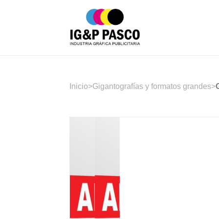
Inicio
>
Gigantografías y formatos grandes
>