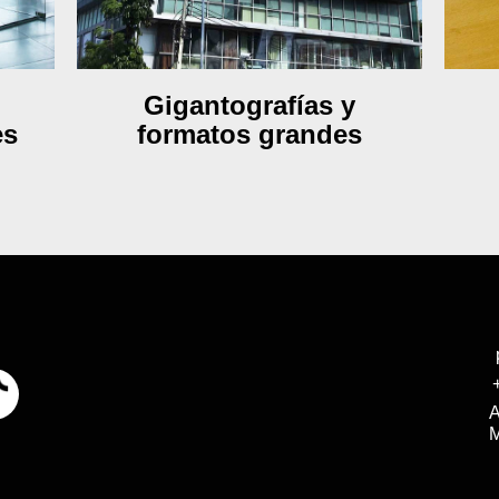
Gigantografías y
es
formatos grandes
A
M