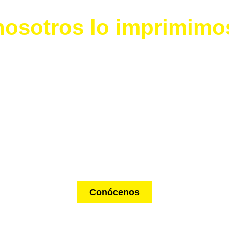
Tú lo imaginas y
nosotros lo imprimimo
Entregas
Asesoría
rápidas
personalizada
Cumplimos con tus
Te guiamos en la
plazos ajustados.
elección ideal para tu
proyecto.
Conócenos