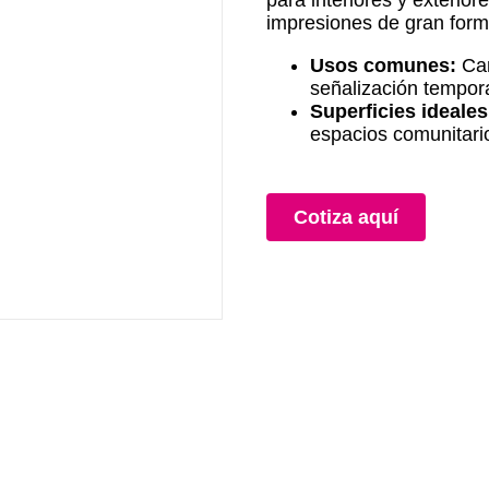
para interiores y exterior
impresiones de gran form
Usos comunes:
Cam
señalización tempora
Superficies ideale
espacios comunitari
Cotiza aquí