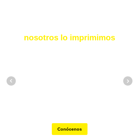
Tú lo imaginas y
nosotros lo imprimimos
Calidad
garantizada
Colores fieles, cortes precisos y
acabados impecables.
Conócenos