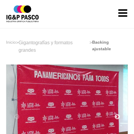
Inicio
Backing
>
Gigantografías y formatos
>
ajustable
grandes